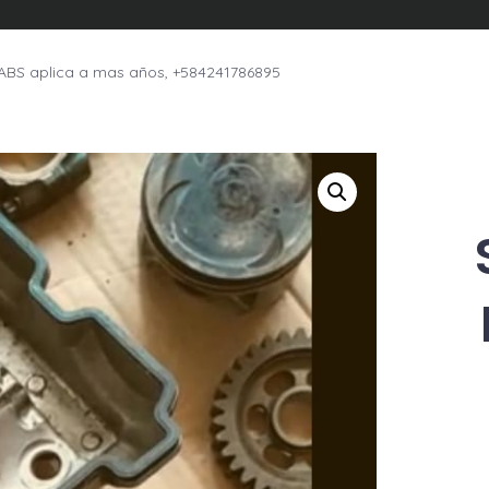
BS aplica a mas años, +584241786895