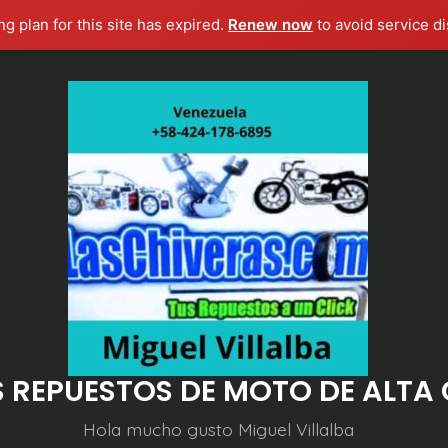
g plan for this site has expired.
Renew now
to avoid service di
S REPUESTOS DE MOTO DE ALTA
Hola mucho gusto Miguel Villalba