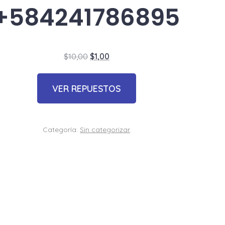
+584241786895
El
El
$
10,00
$
1,00
precio
precio
original
actual
VER REPUESTOS
era:
es:
$10,00.
$1,00.
Categoría:
Sin categorizar