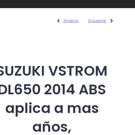
Navegació
Entrada
Siguiente
Anterior
Siguiente
anterior:
entrada:
Caja
HONDA
Honda
MAGNA
VT700
700
de
hay
cc
mucho
Varios
mas
años,
Repuestos
QUE
entradas
+584241786895,
REPUESTO
+1
NECECITAS
SUZUKI VSTROM
786-
616-
3593
DL650 2014 ABS
aplica a mas
años,