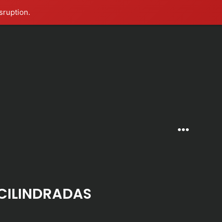
sruption.
Menú
 CILINDRADAS