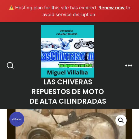
Hosting plan for this site has expired.
Renew now
to
avoid service disruption.
Saltar
al
contenido
Men
Alternar
la
LAS CHIVERAS
búsqueda
REPUESTOS DE MOTO
DE ALTA CILINDRADAS
¡Oferta!