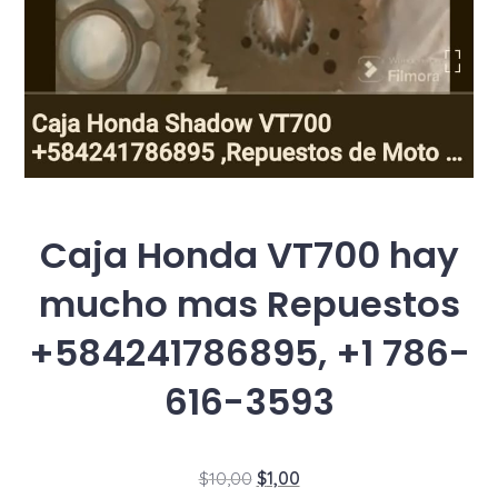
Caja Honda VT700 hay
mucho mas Repuestos
+584241786895, +1 786-
616-3593
El
El
$
10,00
$
1,00