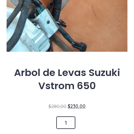
Arbol de Levas Suzuki
Vstrom 650
El
El
$
280,00
$
230,00
precio
precio
Arbol
original
actual
de
era:
es: