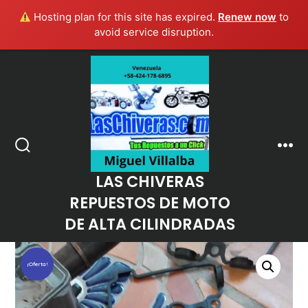
Hosting plan for this site has expired.
Renew now
to
avoid service disruption.
Saltar
al
contenido
Men
Alternar
la
LAS CHIVERAS
búsqueda
REPUESTOS DE MOTO
DE ALTA CILINDRADAS
¡Oferta!