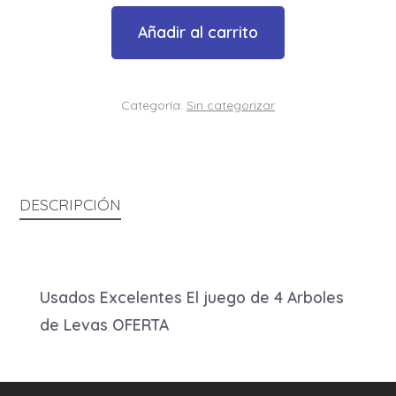
Levas
$280,00.
$230,00.
Añadir al carrito
Suzuki
Vstrom
650
Categoría:
Sin categorizar
cantidad
DESCRIPCIÓN
Usados Excelentes El juego de 4 Arboles
de Levas OFERTA