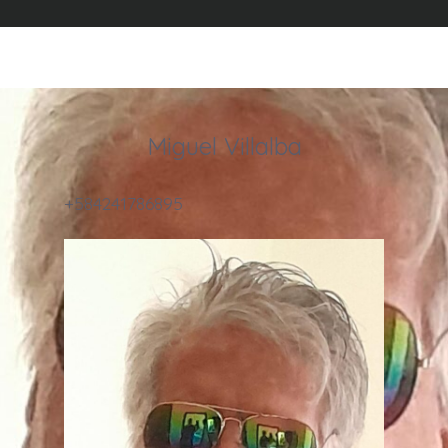
Miguel Villalba
+584241786895