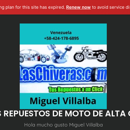
g plan for this site has expired.
Renew now
to avoid service di
S REPUESTOS DE MOTO DE ALTA
Hola mucho gusto Miguel Villalba