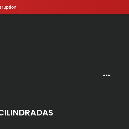
sruption.
Menú
 CILINDRADAS