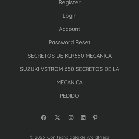
Register
Login
Account
Password Reset
SECRETOS DE KLR650 MECANICA
SUZUKI VSTROM 650 SECRETOS DE LA
MECANICA
PEDIDO
Abrir
Abrir
Abrir
Abrir
Abrir
Facebook
X
Instagram
LinkedIn
Pinterest
© 2026
Con tecnología de WordPress