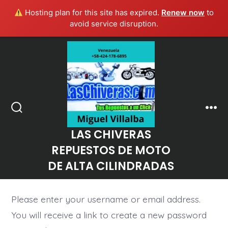
Hosting plan for this site has expired.
Renew now
to
avoid service disruption.
Saltar
al
contenido
Men
Alternar
la
LAS CHIVERAS
búsqueda
REPUESTOS DE MOTO
DE ALTA CILINDRADAS
Please enter your username or email address.
You will receive a link to create a new password