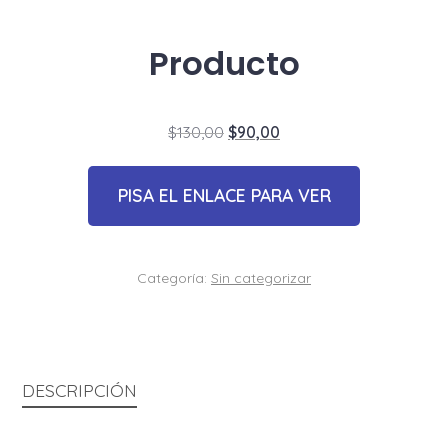
Producto
El
El
$
130,00
$
90,00
precio
precio
original
actual
PISA EL ENLACE PARA VER
era:
es:
$130,00.
$90,00.
Categoría:
Sin categorizar
DESCRIPCIÓN