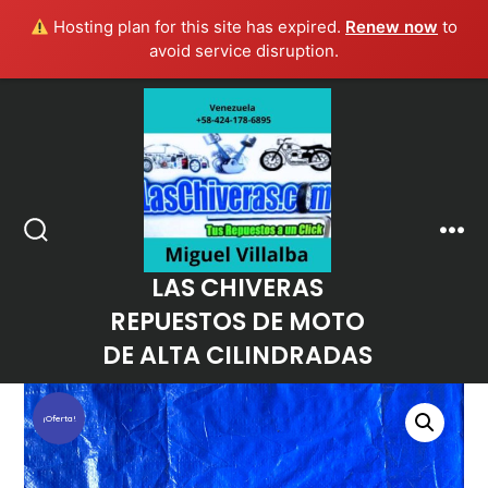
Hosting plan for this site has expired.
Renew now
to
avoid service disruption.
Saltar
al
contenido
Men
Alternar
la
LAS CHIVERAS
búsqueda
REPUESTOS DE MOTO
DE ALTA CILINDRADAS
¡Oferta!